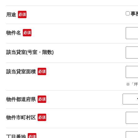
事
用途
物件名
該当貸室(号室・階数)
該当貸室面積
※「坪
物件都道府県
物件市町村区
丁目番地