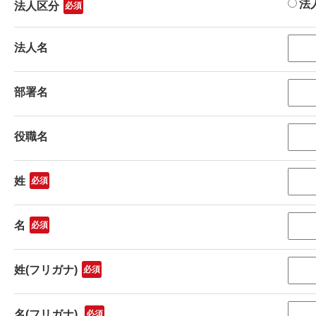
法
法人区分
法人名
部署名
役職名
姓
名
姓(フリガナ)
名(フリガナ)